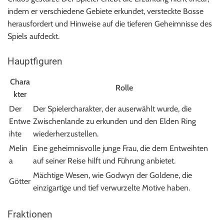
indem er verschiedene Gebiete erkundet, versteckte Bosse
herausfordert und Hinweise auf die tieferen Geheimnisse des
Spiels aufdeckt.
Hauptfiguren
Chara
Rolle
kter
Der
Der Spielercharakter, der auserwählt wurde, die
Entwe
Zwischenlande zu erkunden und den Elden Ring
ihte
wiederherzustellen.
Melin
Eine geheimnisvolle junge Frau, die dem Entweihten
a
auf seiner Reise hilft und Führung anbietet.
Mächtige Wesen, wie Godwyn der Goldene, die
Götter
einzigartige und tief verwurzelte Motive haben.
Fraktionen