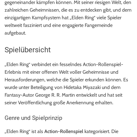
gegeneinander kämpfen können. Mit seiner riesigen Welt, den
zahlreichen Geheimnissen, die es zu entdecken gibt, und dem
einzigartigen Kampfsystem hat „Elden Ring“ viele Spieler
weltweit fasziniert und eine engagierte Fangemeinde
aufgebaut.
Spielübersicht
„Elden Ring“ verbindet ein fesselndes Action-Rollenspiel-
Erlebnis mit einer offenen Welt voller Geheimnisse und
Herausforderungen, welche die Spieler erkunden können. Es
wurde unter Beteiligung von Hidetaka Miyazaki und dem
Fantasy-Autor George R. R. Martin entwickelt und hat seit
seiner Veröffentlichung große Anerkennung erhalten.
Genre und Spielprinzip
„Elden Ring“ ist als
Action-Rollenspiel
kategorisiert. Die