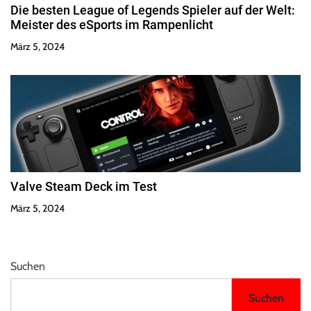
Die besten League of Legends Spieler auf der Welt:
Meister des eSports im Rampenlicht
März 5, 2024
Valve Steam Deck im Test
März 5, 2024
Suchen
Suchen