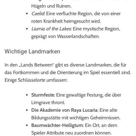
Hügeln und Ruinen.
Caelid
: Eine verfluchte Region, die von einer
roten Krankheit heimgesucht wird.
Liurnia of the Lakes
: Eine mystische Region,
geprägt von Wasserlandschaften.
Wichtige Landmarken
In den „Lands Between“ gibt es diverse Landmarken, die für
das Fortkommen und die Orientierung im Spiel essentiell sind.
Einige Schlüsselorte umfassen:
Sturmfeste
: Eine gewaltige Festung, die über
Limgrave thront.
Die Akademie von Raya Lucaria
: Eine alte
Bildungsstätte mit wichtigen Geheimnissen.
Baumwächter-Heiligtum
: Ein Ort, an dem
Spieler Attribute neu zuordnen können.