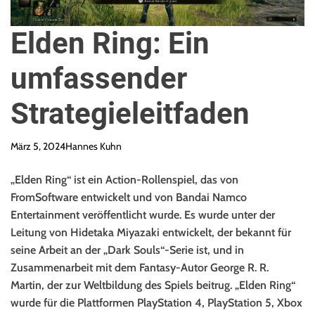
Elden Ring: Ein
umfassender
Strategieleitfaden
März 5, 2024
Hannes Kuhn
„Elden Ring“ ist ein Action-Rollenspiel, das von
FromSoftware entwickelt und von Bandai Namco
Entertainment veröffentlicht wurde. Es wurde unter der
Leitung von Hidetaka Miyazaki entwickelt, der bekannt für
seine Arbeit an der „Dark Souls“-Serie ist, und in
Zusammenarbeit mit dem Fantasy-Autor George R. R.
Martin, der zur Weltbildung des Spiels beitrug. „Elden Ring“
wurde für die Plattformen PlayStation 4, PlayStation 5, Xbox