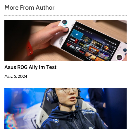
More From Author
Asus ROG Ally im Test
März 5, 2024