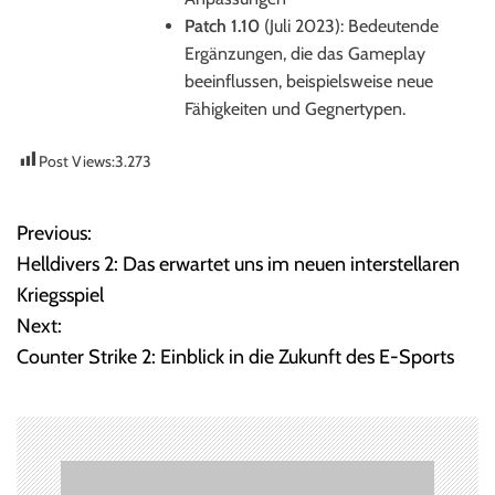
Patch 1.10
(Juli 2023): Bedeutende
Ergänzungen, die das Gameplay
beeinflussen, beispielsweise neue
Fähigkeiten und Gegnertypen.
Post Views:
3.273
Previous:
B
Helldivers 2: Das erwartet uns im neuen interstellaren
e
Kriegsspiel
Next:
i
Counter Strike 2: Einblick in die Zukunft des E-Sports
t
r
a