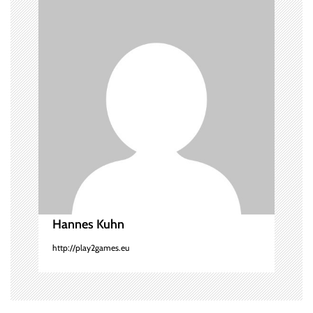
g
s
n
a
v
i
g
Hannes Kuhn
a
http://play2games.eu
t
i