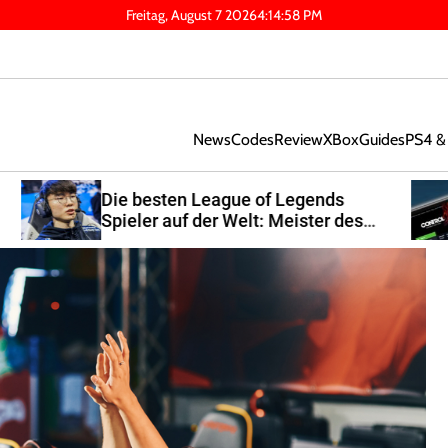
Freitag, August 7 2026
4
:
14
:
59
PM
News
Codes
Review
XBox
Guides
PS4 &
Valve Steam Deck im Test