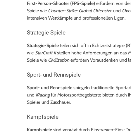
First-Person-Shooter (FPS-Spiele)
erfordern von den
Spiele wie
Counter-Strike: Global Offensive
und
Ove
intensiven Wettkämpfe und professionellen Ligen.
Strategie-Spiele
Strategie-Spiele
teilen sich oft in Echtzeitstrategie
wie
StarCraft II
stellen hohe Anforderungen an das Mu
Spiele wie
Civilization
erfordern Vorausdenken und lan
Sport- und Rennspiele
Sport- und Rennspiele
spiegeln traditionelle Sporta
und
iRacing
für Motorsportbegeisterte bieten durch i
Spieler und Zuschauer.
Kampfspiele
Kampfspiele
sind geprägt durch Eins-gegen-Eins-Duel