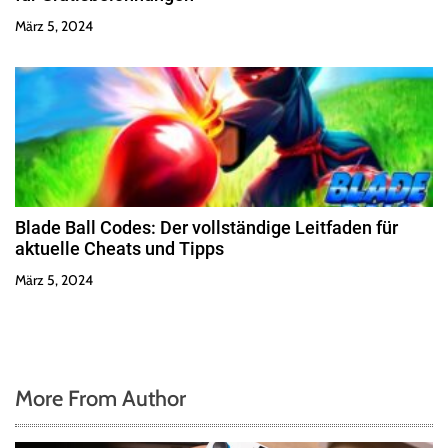
März 5, 2024
Blade Ball Codes: Der vollständige Leitfaden für
aktuelle Cheats und Tipps
März 5, 2024
More From Author