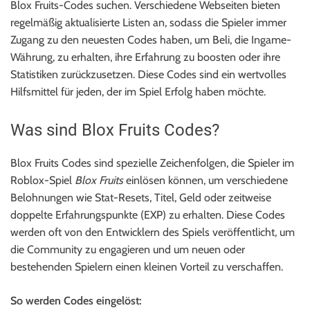
Blox Fruits-Codes suchen. Verschiedene Webseiten bieten
regelmäßig aktualisierte Listen an, sodass die Spieler immer
Zugang zu den neuesten Codes haben, um Beli, die Ingame-
Währung, zu erhalten, ihre Erfahrung zu boosten oder ihre
Statistiken zurückzusetzen. Diese Codes sind ein wertvolles
Hilfsmittel für jeden, der im Spiel Erfolg haben möchte.
Was sind Blox Fruits Codes?
Blox Fruits Codes sind spezielle Zeichenfolgen, die Spieler im
Roblox-Spiel
Blox Fruits
einlösen können, um verschiedene
Belohnungen wie Stat-Resets, Titel, Geld oder zeitweise
doppelte Erfahrungspunkte (EXP) zu erhalten. Diese Codes
werden oft von den Entwicklern des Spiels veröffentlicht, um
die Community zu engagieren und um neuen oder
bestehenden Spielern einen kleinen Vorteil zu verschaffen.
So werden Codes eingelöst: