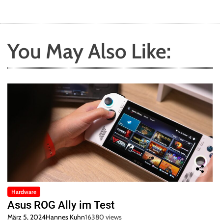
You May Also Like:
Hardware
Asus ROG Ally im Test
März 5, 2024
Hannes Kuhn
16380 views