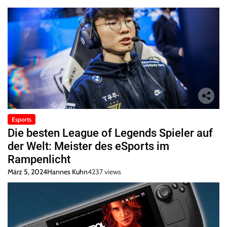
Esports
Die besten League of Legends Spieler auf
der Welt: Meister des eSports im
Rampenlicht
März 5, 2024
Hannes Kuhn
4237 views