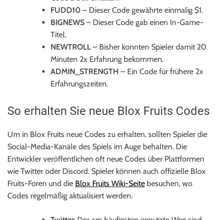
FUDD10
– Dieser Code gewährte einmalig $1.
BIGNEWS
– Dieser Code gab einen In-Game-
Titel.
NEWTROLL
– Bisher konnten Spieler damit 20
Minuten 2x Erfahrung bekommen.
ADMIN_STRENGTH
– Ein Code für frühere 2x
Erfahrungszeiten.
So erhalten Sie neue Blox Fruits Codes
Um in Blox Fruits neue Codes zu erhalten, sollten Spieler die
Social-Media-Kanäle des Spiels im Auge behalten. Die
Entwickler veröffentlichen oft neue Codes über Plattformen
wie Twitter oder Discord. Spieler können auch offizielle Blox
Fruits-Foren und die
Blox Fruits Wiki-Seite
besuchen, wo
Codes regelmäßig aktualisiert werden.
Twitter
: Der am häufigsten genutzte Weg sind