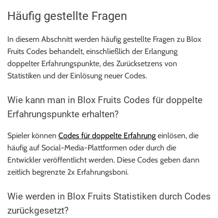
Häufig gestellte Fragen
In diesem Abschnitt werden häufig gestellte Fragen zu Blox
Fruits Codes behandelt, einschließlich der Erlangung
doppelter Erfahrungspunkte, des Zurücksetzens von
Statistiken und der Einlösung neuer Codes.
Wie kann man in Blox Fruits Codes für doppelte
Erfahrungspunkte erhalten?
Spieler können
Codes für doppelte Erfahrung
einlösen, die
häufig auf Social-Media-Plattformen oder durch die
Entwickler veröffentlicht werden. Diese Codes geben dann
zeitlich begrenzte 2x Erfahrungsboni.
Wie werden in Blox Fruits Statistiken durch Codes
zurückgesetzt?