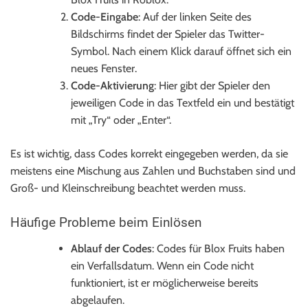
Code-Eingabe
: Auf der linken Seite des
Bildschirms findet der Spieler das Twitter-
Symbol. Nach einem Klick darauf öffnet sich ein
neues Fenster.
Code-Aktivierung
: Hier gibt der Spieler den
jeweiligen Code in das Textfeld ein und bestätigt
mit „Try“ oder „Enter“.
Es ist wichtig, dass Codes korrekt eingegeben werden, da sie
meistens eine Mischung aus Zahlen und Buchstaben sind und
Groß- und Kleinschreibung beachtet werden muss.
Häufige Probleme beim Einlösen
Ablauf der Codes
: Codes für Blox Fruits haben
ein Verfallsdatum. Wenn ein Code nicht
funktioniert, ist er möglicherweise bereits
abgelaufen.