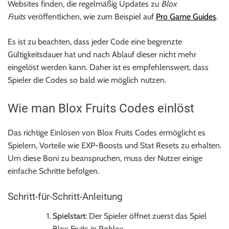
Websites finden, die regelmäßig Updates zu
Blox
Fruits
veröffentlichen, wie zum Beispiel auf
Pro Game Guides
.
Es ist zu beachten, dass jeder Code eine begrenzte
Gültigkeitsdauer hat und nach Ablauf dieser nicht mehr
eingelöst werden kann. Daher ist es empfehlenswert, dass
Spieler die Codes so bald wie möglich nutzen.
Wie man Blox Fruits Codes einlöst
Das richtige Einlösen von Blox Fruits Codes ermöglicht es
Spielern, Vorteile wie EXP-Boosts und Stat Resets zu erhalten.
Um diese Boni zu beanspruchen, muss der Nutzer einige
einfache Schritte befolgen.
Schritt-für-Schritt-Anleitung
Spielstart
: Der Spieler öffnet zuerst das Spiel
Blox Fruits in Roblox.