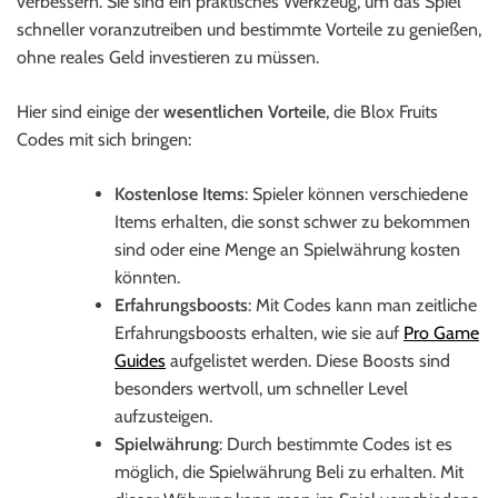
verbessern. Sie sind ein praktisches Werkzeug, um das Spiel
schneller voranzutreiben und bestimmte Vorteile zu genießen,
ohne reales Geld investieren zu müssen.
Hier sind einige der
wesentlichen Vorteile
, die Blox Fruits
Codes mit sich bringen:
Kostenlose Items
: Spieler können verschiedene
Items erhalten, die sonst schwer zu bekommen
sind oder eine Menge an Spielwährung kosten
könnten.
Erfahrungsboosts
: Mit Codes kann man zeitliche
Erfahrungsboosts erhalten, wie sie auf
Pro Game
Guides
aufgelistet werden. Diese Boosts sind
besonders wertvoll, um schneller Level
aufzusteigen.
Spielwährung
: Durch bestimmte Codes ist es
möglich, die Spielwährung Beli zu erhalten. Mit