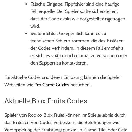
Falsche Eingabe
: Tippfehler sind eine häufige
Fehlerquelle. Der Spieler sollte sicherstellen,
dass der Code exakt wie dargestellt eingetragen
wird.
Systemfehler
: Gelegentlich kann es zu
technischen Fehlern kommen, die das Einlösen
der Codes verhindern. In diesem Fall empfiehlt
es sich, es später noch einmal zu versuchen oder
den Support zu kontaktieren.
Für aktuelle Codes und deren Einlösung können die Spieler
Webseiten wie
Pro Game Guides
besuchen.
Aktuelle Blox Fruits Codes
Spieler von Roblox Blox Fruits können ihr Spielerlebnis durch
das Einlösen von Codes verbessern, die Belohnungen wie
Verdoppelung der Erfahrungspunkte, In-Game-Titel oder Geld