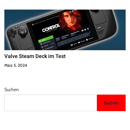
Valve Steam Deck im Test
März 5, 2024
Suchen
Suchen