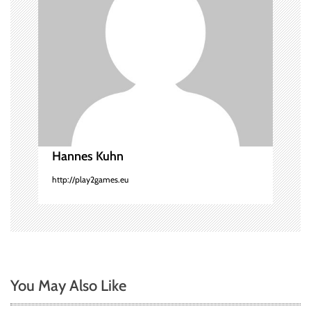
a
v
i
g
a
Hannes Kuhn
t
http://play2games.eu
i
o
n
You May Also Like