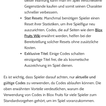
dieser Währung kann man im Spiel verschiedene
Gegenstände kaufen und somit seinen Charakter
schneller verbessern.
Stat Resets
: Manchmal benötigen Spieler einen
Reset ihrer Statistiken, um ihre Spielfigur neu
auszurichten. Codes, die auf Seiten wie dem
Blox
Fruits Wiki
erwähnt werden, helfen bei der
Bereitstellung solcher Resets ohne zusätzliche
Kosten.
Exklusive Titel
: Einige Codes schalten
einzigartige Titel frei, die als kosmetische
Auszeichnung im Spiel dienen.
Es ist wichtig, dass Spieler darauf achten, nur
aktuelle und
gültige Codes
zu verwenden, da Codes ablaufen können. Die
oben erwähnten Vorteile verdeutlichen, warum die
Verwendung von Codes in Blox Fruits für viele Spieler zum
Standardvorgehen gehört, um im Spiel voranzukommen.