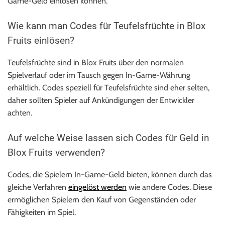
Game-Geld einlösen können.
Wie kann man Codes für Teufelsfrüchte in Blox
Fruits einlösen?
Teufelsfrüchte sind in Blox Fruits über den normalen
Spielverlauf oder im Tausch gegen In-Game-Währung
erhältlich. Codes speziell für Teufelsfrüchte sind eher selten,
daher sollten Spieler auf Ankündigungen der Entwickler
achten.
Auf welche Weise lassen sich Codes für Geld in
Blox Fruits verwenden?
Codes, die Spielern In-Game-Geld bieten, können durch das
gleiche Verfahren
eingelöst werden
wie andere Codes. Diese
ermöglichen Spielern den Kauf von Gegenständen oder
Fähigkeiten im Spiel.